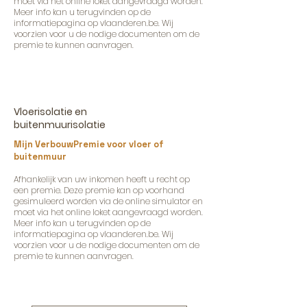
moet via het online loket aangevraagd worden.
Meer info kan u terugvinden op de
informatiepagina op vlaanderen.be. Wij
voorzien voor u de nodige documenten om de
premie te kunnen aanvragen.
Vloerisolatie en
buitenmuurisolatie
Mijn VerbouwPremie voor vloer of
buitenmuur
Afhankelijk van uw inkomen heeft u recht op
een premie. Deze premie kan op voorhand
gesimuleerd worden via de online simulator en
moet via het online loket aangevraagd worden.
Meer info kan u terugvinden op de
informatiepagina op vlaanderen.be. Wij
voorzien voor u de nodige documenten om de
premie te kunnen aanvragen.