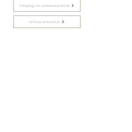
infopagina verbouwpremie
online simulator
Andere interessante links
www.premiezoeker.be
www.energiesparen.be
mijn verbouwlening