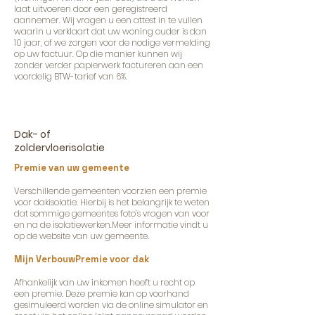
laat uitvoeren door een g
eregistreerd
aannemer. Wij vragen u een attest in te vullen
waarin u verklaart dat uw
woning ouder is dan
10 jaar, of we zorgen voor de nodige vermelding
op uw factuur. Op die manier kunnen wij
zonder verder papierwerk factureren aan een
voordelig BTW-tarief van 6%.
Dak- of
zoldervloerisolatie
Premie van uw gemeente
Verschillende gemeenten voorzien een premie
voor dakisolatie. Hierbij is het belangrijk te weten
dat sommige gemeentes foto’s vragen van voor
en na de isolatiewerken.Meer informatie vindt u
op de website van uw gemeente.
Mijn VerbouwPremie voor dak
Afhankelijk van uw inkomen heeft u recht op
een premie. Deze premie kan op voorhand
gesimuleerd worden via de online simulator en