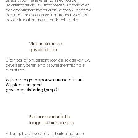
terecht voor het leveren van het nodige
isolatiemateriaal. Wij informeren u graag over
de verschillende materialen. Samen kunnen we
dan kijken hoeveel en welk materiaal voor uw
dak optimaal en meest rendabel zal zijn.
Vloerisolatie en
gevelisolatie
U kan ook bij ons terecht voor de isolatie van uw
gevels en vloeren en dit zowel thermisch als
akoustisch.
Wij voeren
geen
spouwmuurisolatie uit.
Wij plaatsen
geen
gevelbepleistering
(
crepi).
Buitenmuurisolatie
langs de binnenzijde
Er kan gekozen worden om buitenmuren te