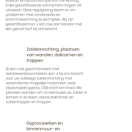
isoleren via de binnenzijde van uw woning.
Enkel gecertificeerde aannemers mogen dit
uitvoeren. Deze regelgeving kwam er om
problemen met condensatie en
schimmelvorming te vermijden. Wij zijn
gecertificeerd en u kan dus ook hiervoor met
een gerust hart bij ons terecht.
Zolderinrichting, plaatsen
van wanden, dakramen en
trappen
Al dan niet gecombineerd met
isolatiewerkzaamheden, kan u bij ons terecht
voor uw volledige zolderinrichting met
verschillende mogelijke materialen zoals
bijvoorbeeld gyproc, OSB en/of laminaat. We
plaatsen wanden om zo eventueel uw zolder in
kamers in te delen, alsook dakramen en
zoldertrappen en trappen.
Gyprocwerken en
binnenmuur- en